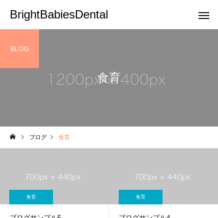
BrightBabiesDental
BLOG
食育
サービスサンプル4
サービスサン
小児矯正
小児歯科
ブログ
食育
［岡山市］小児矯正が得意
ブログサンプル5
な歯科医院とは？医院選び
の４つのポイント
食育
食育
ブログサンプル5
ブログサンプル4