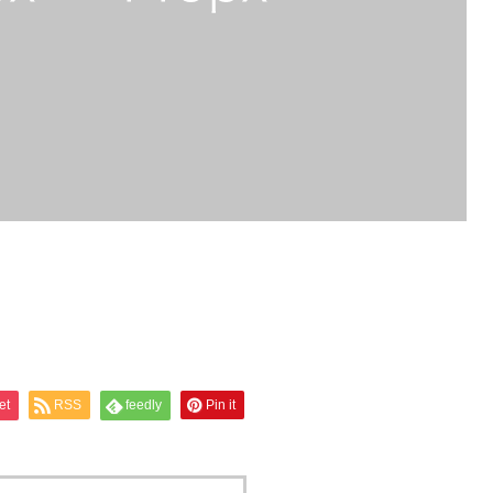
et
RSS
feedly
Pin it