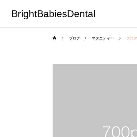
BrightBabiesDental
ブログ
マタニティー
ブログ
サービスサンプル4
医院について
小児矯正
Hello world!
［岡山市］小児矯正が得意
な歯科医院とは？医院選び
の４つのポイント