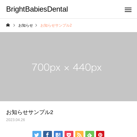
BrightBabiesDental
お知らせ
お知らせサンプル2
サービスサンプル4
サービスサン
小児矯正
小児歯科
［岡山市］小児矯正が得意
ブログサンプル5
な歯科医院とは？医院選び
の４つのポイント
お知らせサンプル2
2023.04.26